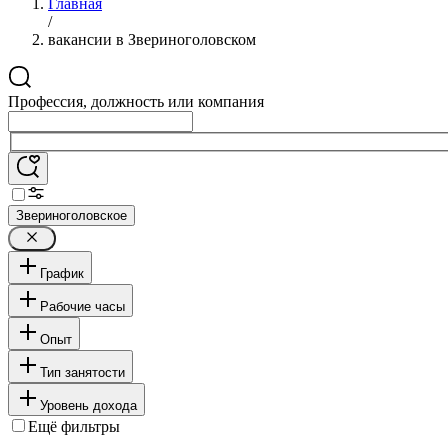
Главная
/
вакансии в Звериноголовском
Профессия, должность или компания
Звериноголовское
График
Рабочие часы
Опыт
Тип занятости
Уровень дохода
Ещё фильтры