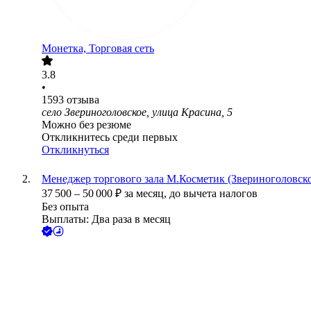
Монетка, Торговая сеть
3.8
•
1593
отзыва
село Звериноголовское, улица Красина, 5
Можно без резюме
Откликнитесь среди первых
Откликнуться
Менеджер торгового зала М.Косметик (Звериноголовское
37 500
–
50 000
₽
за месяц,
до вычета налогов
Без опыта
Выплаты: Два раза в месяц