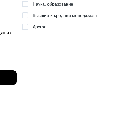
Наука, образование
Высший и средний менеджмент
Другое
одящих
дела
БЕР,
ынке
и на