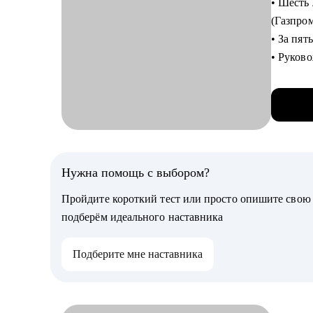
• Шесть
• Консу
(Газпро
• Плани
• За пят
• Помощ
• Руков
• Являю
Кому мо
• За по
• Руков
• Отсмо
• Бизне
• Студе
С чем п
• Специа
• Проан
Нужна помощь с выбором?
специал
• Дам р
• Новичк
Пройдите короткий тест или просто опишите сво
• Расска
подберём идеального наставника
• Опред
• Подск
Подберите мне наставника
Кому мо
• Выпус
UX/UI д