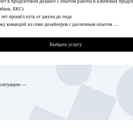
 лет в продуктовом дизайне с опытом работы в ключевых проду
льтации при смене профиля деятельности.
мбанк, БКС)
рование карьерного трека.
ь лет прошёл путь от джуна до лида
ь в выборе обучающих материалов.
ожу командой из семи дизайнеров с различным опытом
сь ментором в школе дизайна UPROCK
гу помочь:
следний год провел 200+ собеседований
одителям проектов.
Выбрать услугу
трел и проанализировал 700+ резюме
с/системным-аналитикам.
нтам и выпускникам для поиска стажировки в ИТ.
омогу:
листам из других сфер, которые хотят попробовать себя в ново
ализирую и структурирую ваше резюме
ьности.
екомендации по улучшению вашего портфолио
ам, кто хочет начать работу в ИТ и не знает, с чего начать.
ю ситуацию —
жу что нужно, а чего не стоит говорить на собеседовании
елю ваши сильные и слабые стороны
ажу как работать с командой и выстраивать эффективные проце
гу помочь:
кникам и студентам, которые ищут свою первую работу в проду
изайне