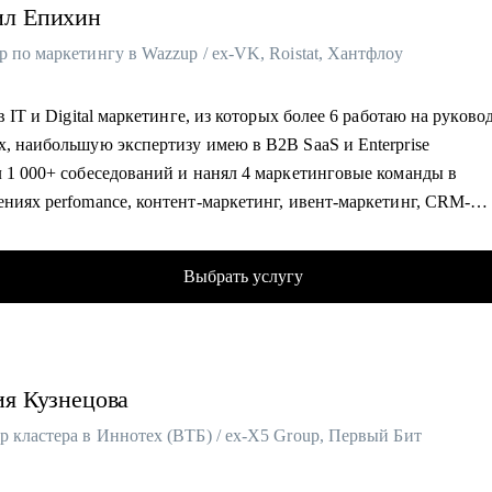
ил
Епихин
 и Middle дизайнерам, которые устроились в крупную компанию
 по маркетингу в Wazzup / ex-VK, Roistat, Хантфлоу
 в IT и Digital маркетинге, из которых более 6 работаю на руков
х, наибольшую экспертизу имею в B2B SaaS и Enterprise
л 1 000+ собеседований и нанял 4 маркетинговые команды в
ениях perfomance, контент-маркетинг, ивент-маркетинг, CRM-
нг, SMM, PR, веб и графический дизайн, веб-вёрстка
 10+ компаниям составить профиль маркетолога и структуру от
Выбрать услугу
дничал с крупными брендами и лидерами своих отраслей: VK, С
Roistat, Хантфлоу, Mango Office
с отвечаю за маркетинговую стратегию в компании-лидере на р
ций мессенджеров
ия
Кузнецова
омогу:
р кластера в Иннотех (ВТБ) / ex-X5 Group, Первый Бит
ю аудит резюме и дам рекомендации, чтобы рекрутеры чаще звал
ования