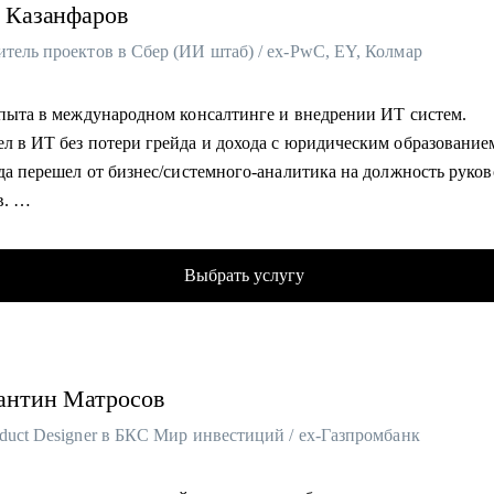
Казанфаров
итель проектов в Сбер (ИИ штаб) / ex-PwC, EY, Колмар
 опыта в международном консалтинге и внедрении ИТ систем.
ел в ИТ без потери грейда и дохода с юридическим образование
ода перешел от бизнес/системного-аналитика на должность руко
в.
зиции бизнес-аналитика оптимизировал 300+ процессов крупне
ких холдингов.
Выбрать услугу
одил проектом автоматизации бизнеса на 3000 пользователей.
л 30+ карьерных консультаций.
аюсь разнородными задачами по развитию ИИ направления в Сб
антин
Матросов
омогу:
яющееся резюме.
duct Designer в БКС Мир инвестиций / ex-Газпромбанк
турированное сопроводительное письмо.
ные переговоры с работодателями.