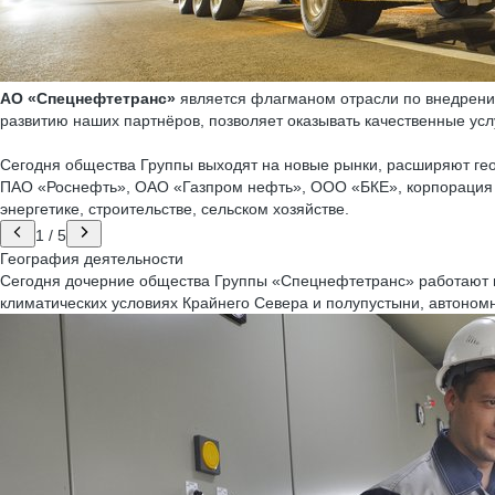
АО «Спецнефтетранс»
является флагманом отрасли по внедрени
развитию наших партнёров, позволяет оказывать качественные ус
Сегодня общества Группы выходят на новые рынки, расширяют ге
ПАО «Роснефть», ОАО «Газпром нефть», ООО «БКЕ», корпорация «P
энергетике, строительстве, сельском хозяйстве.
1
/
5
География деятельности
Сегодня дочерние общества Группы «Спецнефтетранс» работают
климатических условиях Крайнего Севера и полупустыни, автономн