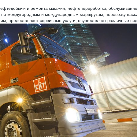
нефтедобычи и ремонта скважин, нефтепереработки, обслуживани
зов по междугородным и международным маршрутам, перевозку пасс
ним, предоставляет сервисные услуги, осуществляет различные ви