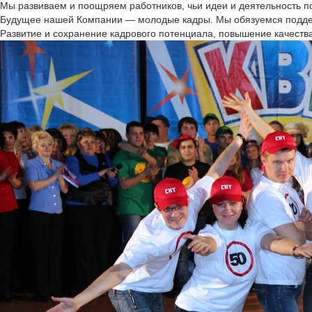
Мы развиваем и поощряем работников, чьи идеи и деятельность 
Будущее нашей Компании — молодые кадры. Мы обязуемся поддер
Развитие и сохранение кадрового потенциала, повышение качест