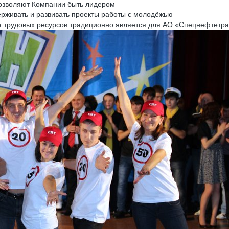
позволяют Компании быть лидером
живать и развивать проекты работы с молодёжью
ва трудовых ресурсов традиционно является для АО «Спецнефтетр