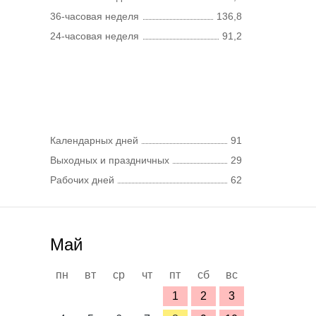
36-часовая неделя
136,8
24-часовая неделя
91,2
Календарных дней
91
Выходных и праздничных
29
Рабочих дней
62
Май
пн
вт
ср
чт
пт
сб
вс
1
2
3