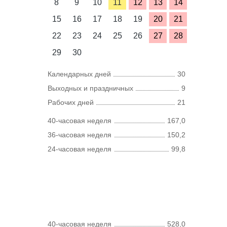
8
9
10
11
12
13
14
15
16
17
18
19
20
21
22
23
24
25
26
27
28
29
30
Календарных дней
30
Выходных и праздничных
9
Рабочих дней
21
40-часовая неделя
167,0
36-часовая неделя
150,2
24-часовая неделя
99,8
40-часовая неделя
528,0