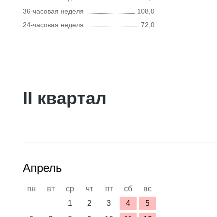
36-часовая неделя
108,0
24-часовая неделя
72,0
II квартал
Апрель
пн
вт
ср
чт
пт
сб
вс
1
2
3
4
5