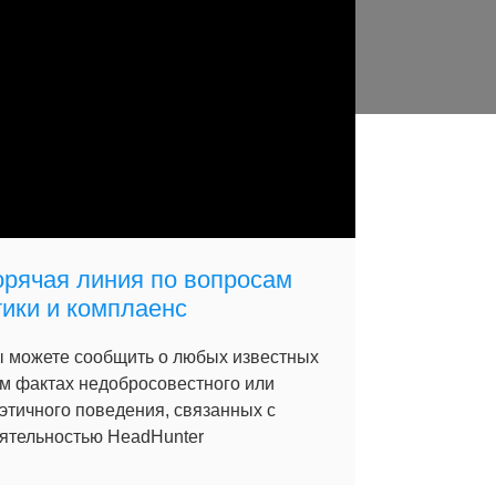
орячая линия по вопросам
тики и комплаенс
 можете сообщить о любых известных
м фактах недобросовестного или
этичного поведения, связанных с
ятельностью HeadHunter