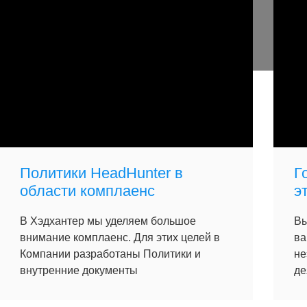
Политики HeadHunter в
Г
области комплаенс
э
В Хэдхантер мы уделяем большое
Вы
внимание комплаенс. Для этих целей в
ва
Компании разработаны Политики и
не
внутренние документы
де