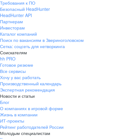
Требования к ПО
pr@ural.hh.ru
Безопасный HeadHunter
HeadHunter API
Краснодар
Партнерам
Инвесторам
ул. Янковского, д. 169, 7 этаж,
Каталог компаний
706 каб.
Поиск по вакансиям в Звериноголовском
+7 861 205-55-57
Сетка: соцсеть для нетворкинга
pr@krd.hh.ru
Соискателям
hh PRO
Готовое резюме
Владивосток
Все сервисы
пер. Ланинский д. 4, офис 3.4
Хочу у вас работать
Производственный календарь
+7 423 202-33-28
Экспертная рекомендация
pr@dv.hh.ru
Новости и статьи
Блог
Новосибирск
О компаниях в игровой форме
Жизнь в компании
ул. Большевистская, д. 35,
ИТ-проекты
помещение 21
Рейтинг работодателей России
+7 383 207-94-64
Молодым специалистам