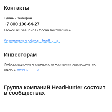
Контакты
Единый телефон
+7 800 100-64-27
звонок из регионов России бесплатный
Региональные офисы HeadHunter
Москва
Инвесторам
внутригородская территория
Информационные материалы компании размещены по
Муниципальный округ Тверской,
адресу:
investor.hh.ru
2-я Брестская ул., д. 48,
помещение 25
+7 495 974-64-27
Группа компаний HeadHunter состоит
+7 495 980-64-27
в сообществах
+7 495 134-92-24
press@hh.ru