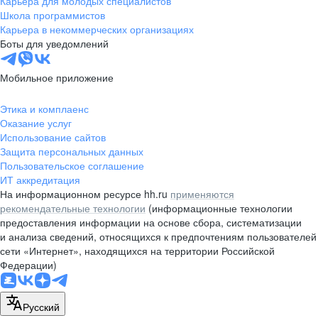
Карьера для молодых специалистов
pr@nsk.hh.ru
Школа программистов
Карьера в некоммерческих организациях
Минск
Боты для уведомлений
пр-т Дзержинского, д. 57,
10 этаж, помещение 45-1
Мобильное приложение
+375 (17)
336-03-02
Этика и комплаенс
pr@rabota.by
Оказание услуг
Использование сайтов
Алматы
Защита персональных данных
Пользовательское соглашение
пр. Абая, д. 151, БЦ Алатау,
ИТ аккредитация
12 этаж, офис 1209
На информационном ресурсе hh.ru
применяются
+7 727 232-13-13
рекомендательные технологии
(информационные технологии
pr@headhunter.com.kz
предоставления информации на основе сбора, систематизации
и анализа сведений, относящихся к предпочтениям пользователей
сети «Интернет», находящихся на территории Российской
Федерации)
Русский