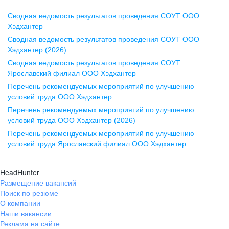
Сводная ведомость результатов проведения СОУТ ООО
Воронеж
Хэдхантер
Сводная ведомость результатов проведения СОУТ ООО
ул. Комиссаржевской, д. 10,
Хэдхантер (2026)
офис 1212
Сводная ведомость результатов проведения СОУТ
+7 473 280-05-05
Ярославский филиал ООО Хэдхантер
pr@vrn.hh.ru
Перечень рекомендуемых мероприятий по улучшению
условий труда ООО Хэдхантер
Казань
Перечень рекомендуемых мероприятий по улучшению
ул. Спартаковская, д. 2А, этаж 3,
условий труда ООО Хэдхантер (2026)
помещение 15
Перечень рекомендуемых мероприятий по улучшению
условий труда Ярославский филиал ООО Хэдхантер
+7 843 212-12-50
pr@kzn.hh.ru
HeadHunter
Размещение вакансий
Екатеринбург
Поиск по резюме
ул. Боевых Дружин, стр. 20,
О компании
5 этаж, офис 505, 521
Наши вакансии
Реклама на сайте
+7 343 226-79-99