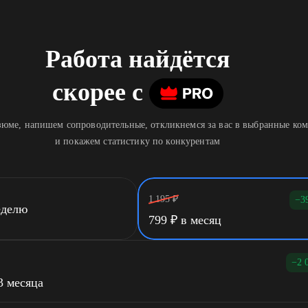
Работа найдётся
скорее
c
юме, напишем сопроводительные, откликнемся за вас в выбранные ко
и покажем статистику по конкурентам
1 195
₽
−3
еделю
799
₽
в месяц
−2 
3 месяца