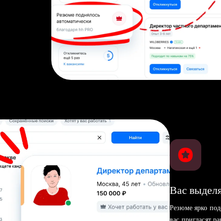
Вас выделя
Резюме ярко под
вас пригласят р