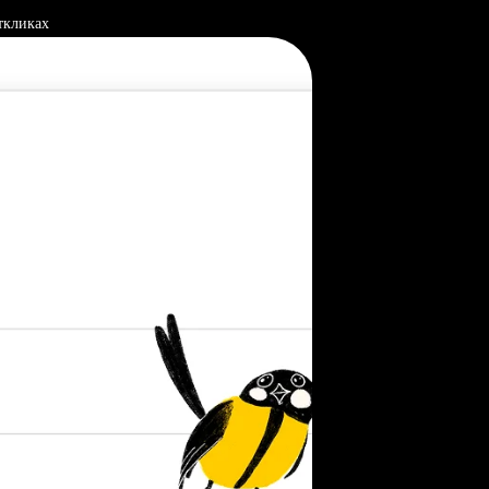
ткликах