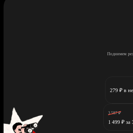
Поднимем рез
279
₽
в н
3 587
₽
1 499
₽
за 