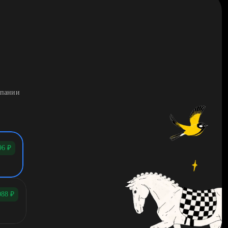
мпании
96
₽
088
₽